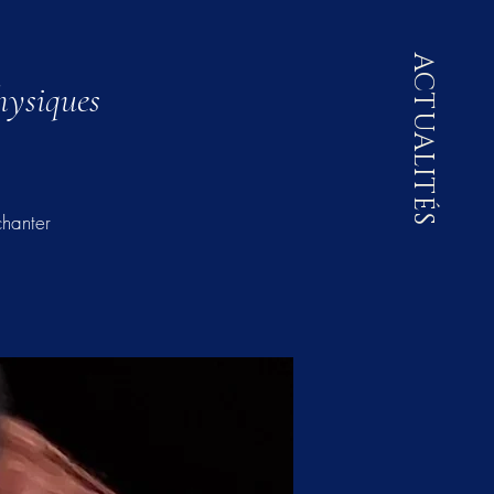
ACTUALITÉS
hysiques
chanter