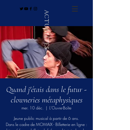
ACTUALITÉS
Quand j'étais dans le futur -
clowneries métaphysiques
mer. 10 déc.
  |  
L'Ouvre-Boîte
Jeune public musical à partir de 6 ans.
Dans le cadre de MOMAIX - Billetterie en ligne :