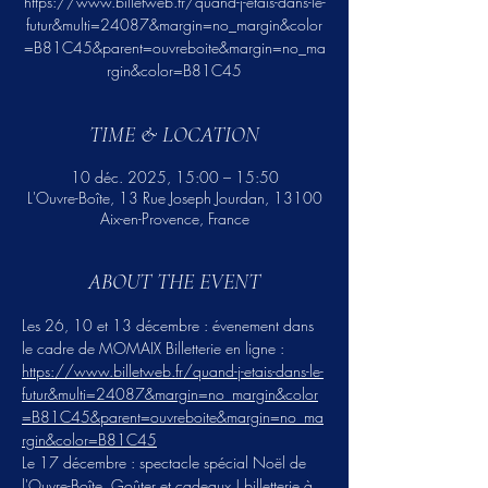
https://www.billetweb.fr/quand-j-etais-dans-le-
futur&multi=24087&margin=no_margin&color
=B81C45&parent=ouvreboite&margin=no_ma
rgin&color=B81C45
TIME & LOCATION
10 déc. 2025, 15:00 – 15:50
L'Ouvre-Boîte, 13 Rue Joseph Jourdan, 13100
Aix-en-Provence, France
ABOUT THE EVENT
Les 26, 10 et 13 décembre : évenement dans 
le cadre de MOMAIX Billetterie en ligne : 
https://www.billetweb.fr/quand-j-etais-dans-le-
futur&multi=24087&margin=no_margin&color
=B81C45&parent=ouvreboite&margin=no_ma
rgin&color=B81C45
Le 17 décembre : spectacle spécial Noël de 
l'Ouvre-Boîte, Goûter et cadeaux ! billetterie à 