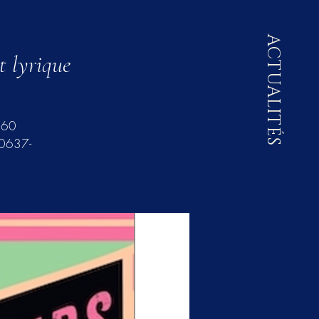
ACTUALITÉS
t lyrique
3 60
30637-