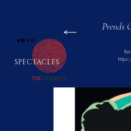
Prends G
Ren
https
SPECTACLES