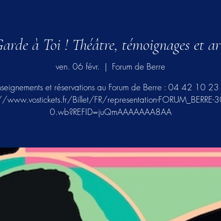
arde à Toi ! Théâtre, témoignages et ar
ven. 06 févr.
  |  
Forum de Berre
seignements et réservations au Forum de Berre : 04 42 10 2
://www.vostickets.fr/Billet/FR/representation-FORUM_BERRE-
0.wb?REFID=juQmAAAAAAA8AA