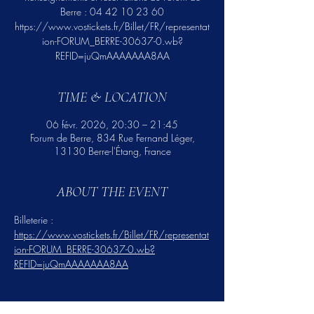
Berre : 04 42 10 23 60
https://www.vostickets.fr/Billet/FR/representat
ion-FORUM_BERRE-30637-0.wb?
REFID=juQmAAAAAAA8AA
TIME & LOCATION
06 févr. 2026, 20:30 – 21:45
Forum de Berre, 834 Rue Fernand Léger,
13130 Berre-l'Étang, France
ABOUT THE EVENT
Billeterie : 
https://www.vostickets.fr/Billet/FR/representat
ion-FORUM_BERRE-30637-0.wb?
REFID=juQmAAAAAAA8AA