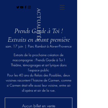
ACTUALITÉS
Prends Garde à Toi !
Extraits en avant première
sam. 17 juin
  |  
Parc Rambot à Aix-en-Provence
Extraits de la prochaine création de
macompagnie : Prends Garde à Toi !
Théâtre, témoignages et art lyrique dans
l'espace public
Pour les 40 ans du Relais des Possibles, deux
voisines racontent l’histoire de Carmen, comme
si Carmen était elle aussi leur voisine, entre air
d'opéra et air de la rue.
Aucun billet en vente