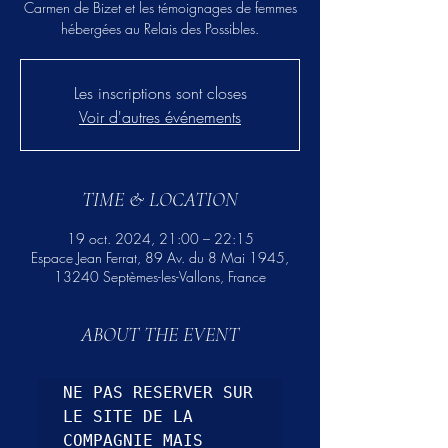
Carmen de Bizet et les témoignages de femmes
hébergées au Relais des Possibles.
Les inscriptions sont closes
Voir d'autres événements
TIME & LOCATION
19 oct. 2024, 21:00 – 22:15
Espace Jean Ferrat, 89 Av. du 8 Mai 1945,
13240 Septèmes-les-Vallons, France
ABOUT THE EVENT
NE PAS RESERVER SUR 
LE SITE DE LA 
COMPAGNIE MAIS 