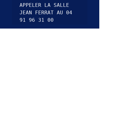
APPELER LA SALLE 
JEAN FERRAT AU 04 
91 96 31 00
Le Bel Ormeau Bât N3
398, Avenue Jean-Paul Coste
13100 Aix en Provence
contact.macompagnie@gmail.com