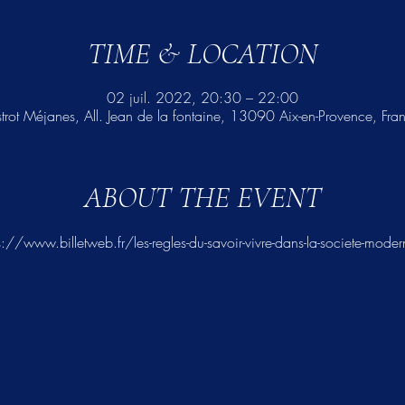
TIME & LOCATION
02 juil. 2022, 20:30 – 22:00
strot Méjanes, All. Jean de la fontaine, 13090 Aix-en-Provence, Fra
ABOUT THE EVENT
s://www.billetweb.fr/les-regles-du-savoir-vivre-dans-la-societe-mode