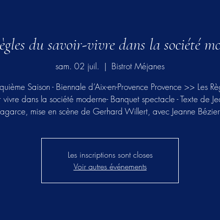
ègles du savoir-vivre dans la société m
sam. 02 juil.
  |  
Bistrot Méjanes
quième Saison - Biennale d’Aix-en-Provence Provence >> Les Rè
r vivre dans la société moderne- Banquet spectacle - Texte de Je
Lagarce, mise en scène de Gerhard Willert, avec Jeanne Bézier
Les inscriptions sont closes
Voir autres événements