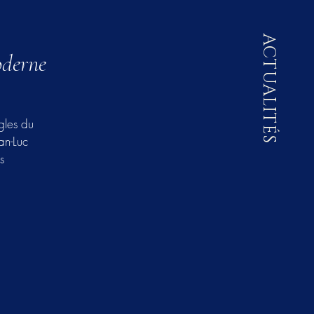
ACTUALITÉS
oderne
gles du
an-Luc
s